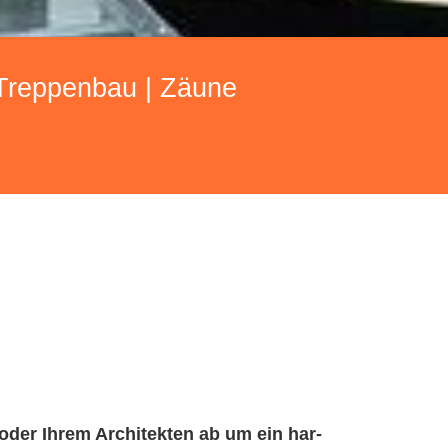
 Treppenbau | Zäune
 oder Ihrem Ar­chi­tek­ten ab um ein har­