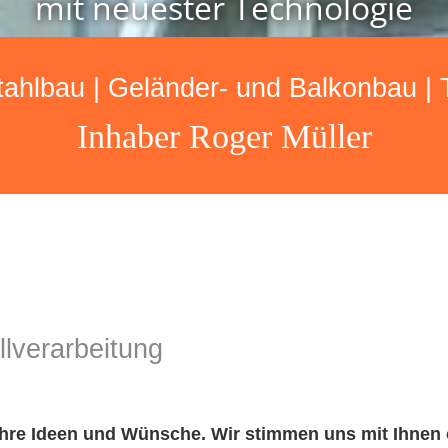
mit neuester Technologie
tahlbau | Geländer- und Balkonbau |
Inhaber Roger Müller
llverarbeitung
Sie Ihre Ideen und Wün­sche. Wir stim­men uns mit Ihnen