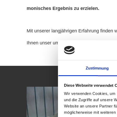
mo­ni­sches Er­geb­nis zu er­zie­len.
Mit un­se­rer lang­jäh­ri­gen Er­fah­rung fin­de
Ihnen unser um­fas­sen­des Leis­tungs­spek­tr
Zustimmung
Diese Webseite verwendet 
Wir verwenden Cookies, um I
und die Zugriffe auf unsere 
Website an unsere Partner fü
möglicherweise mit weiteren