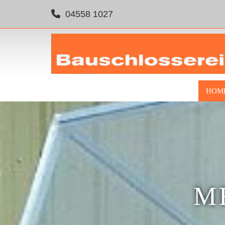
Zum Inhalt springen

04558 1027
HOM
M