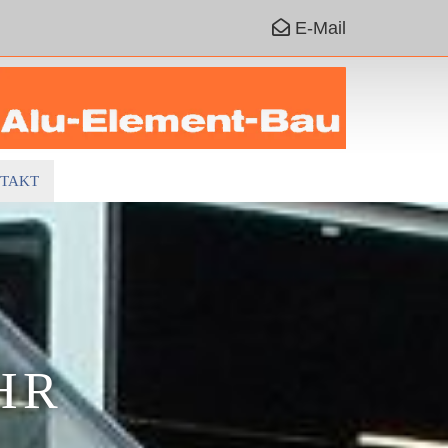

E-Mail
TAKT
HR