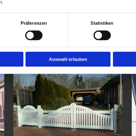
n.
Präferenzen
Statistiken
Vordächer
Auswahl erlauben