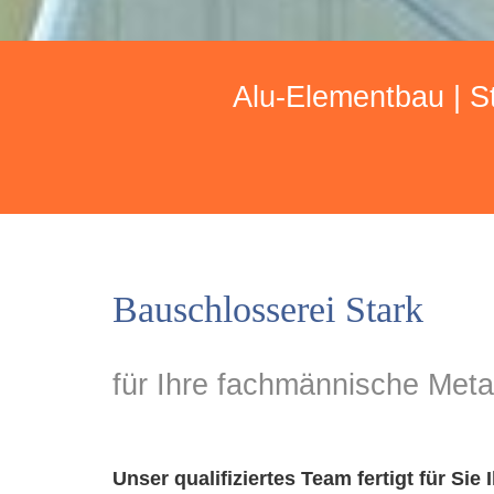
Alu-Elementbau | S
Bauschlosserei Stark
für Ihre fachmännische Meta
Unser qua­li­fi­zier­tes Team fer­tigt für 